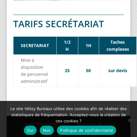
TARIFS SECRÉTARIAT
1/2
Taches
SECRETARIAT
1H
H
complexes
Mise à
disposition
25
50
sur devis
de personnel
adminsitratif
Le site Vélizy Bureaux utilise des cookies afin de réaliser des
statistiques de fréquentation. Acceptez-vous la création de
ces cookies ?
Design par
Meatys
2022 -
Mentions légales
-
Oui
Non
Politique de confidentialité
Location bureaux Centre Qualité Services